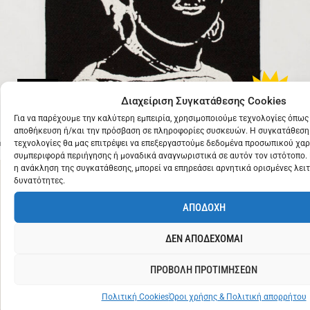
POLY
€
2
Διαχείριση Συγκατάθεσης Cookies
STYRENE
Για να παρέχουμε την καλύτερη εμπειρία, χρησιμοποιούμε τεχνολογίες όπως 
αποθήκευση ή/και την πρόσβαση σε πληροφορίες συσκευών. Η συγκατάθεση 
τεχνολογίες θα μας επιτρέψει να επεξεργαστούμε δεδομένα προσωπικού χα
συμπεριφορά περιήγησης ή μοναδικά αναγνωριστικά σε αυτόν τον ιστότοπο.
η ανάκληση της συγκατάθεσης, μπορεί να επηρεάσει αρνητικά ορισμένες λειτ
δυνατότητες.
ΑΠΟΔΟΧΗ
ΔΕΝ ΑΠΟΔΕΧΟΜΑΙ
ΠΡΟΒΟΛΗ ΠΡΟΤΙΜΗΣΕΩΝ
Πολιτική Cookies
Όροι χρήσης & Πολιτική απορρήτου