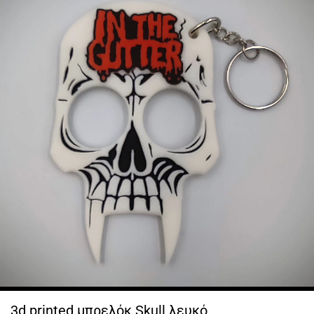
3d printed μπρελόκ Skull λευκό