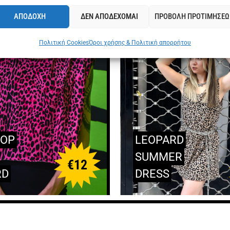
ΑΠΟΔΟΧΗ
ΔΕΝ ΑΠΟΔΕΧΟΜΑΙ
ΠΡΟΒΟΛΗ ΠΡΟΤΙΜΗΣΕΩ
Πολιτική Cookies
Όροι χρήσης & Πολιτική απορρήτου
TOP
LEOPARD
SUMMER
€
12
RD
DRESS