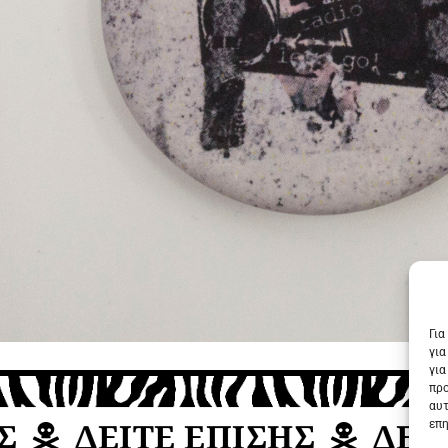
Για
για
για
προ
αυτ
ΔΕΙΤΕ ΕΠΙΣΗΣ
ΔΕΙΤΕ
επη