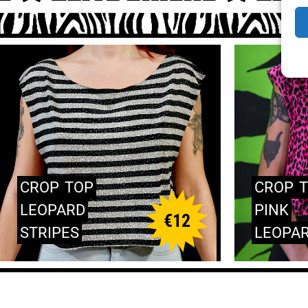
CROP
TOP
CROP
LEOPARD
PINK
€
12
STRIPES
LEOPA