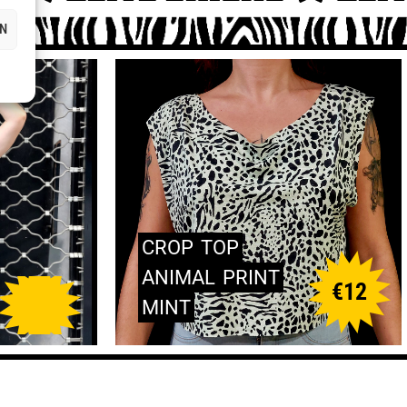
Ν
CROP
TOP
ANIMAL
PRINT
€
12
MINT