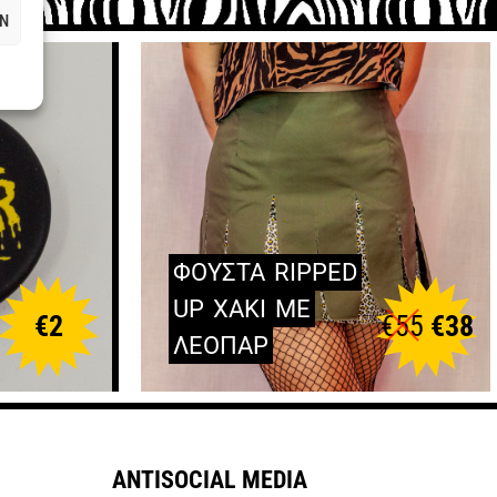
Ν
ΦΟΥΣΤΑ
RIPPED
UP
ΧΑΚΙ
ΜΕ
€
2
€
55
€
38
ΛΕΟΠΑΡ
ANTISOCIAL MEDIA