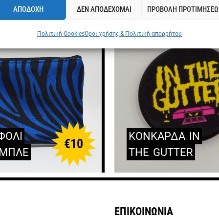
ΑΠΟΔΟΧΗ
ΔΕΝ ΑΠΟΔΕΧΟΜΑΙ
ΠΡΟΒΟΛΗ ΠΡΟΤΙΜΗΣΕΩ
Πολιτική Cookies
Όροι χρήσης & Πολιτική απορρήτου
ΦΟΛΙ
ΚΟΝΚΑΡΔΑ
IN
€
10
ΜΠΛΕ
THE
GUTTER
ΕΠΙΚΟΙΝΩΝΙΑ