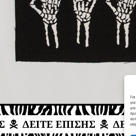
Για
για
για
προ
αυτ
ΔΕΙΤΕ ΕΠΙΣΗΣ
ΔΕΙΤΕ
επη