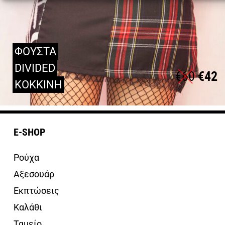
ΦΟΥΣΤΑ
DIVIDED
€
60
€
42
ΚΟΚΚΙΝΗ
E-SHOP
Ρούχα
Αξεσουάρ
Εκπτώσεις
Καλάθι
Ταμείο