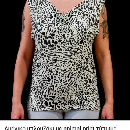
Αμάνικο μπλουζάκι με animal print τύπωμα