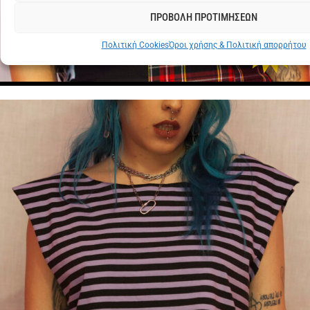
CROP
TOP
ΠΡΟΒΟΛΗ ΠΡΟΤΙΜΗΣΕΩΝ
GREEN
€
12
Πολιτική Cookies
Όροι χρήσης & Πολιτική απορρήτου
STRIPES