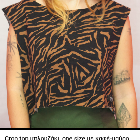
Crop top μπλουζάκι, one size με καφέ-μαύρο