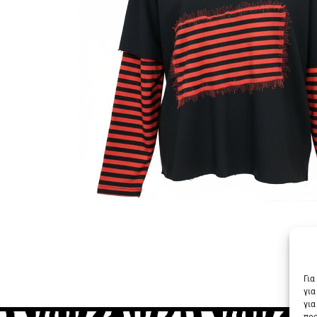
Για
για
για