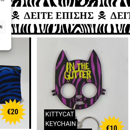
 σε
ΔΕΙΤΕ ΕΠΙΣΗΣ
ΔΕΙΤ
Ν
€
20
KITTYCAT
KEYCHAIN
€
10