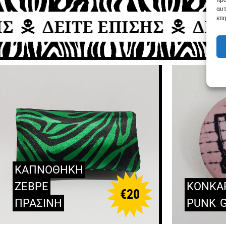
προ
αυτ
επη
ΔΕΙΤΕ ΕΠΙΣΗΣ
ΔΕΙΤ
ΚΑΠΝΟΘΗΚΗ
ΖΕΒΡΕ
ΚΟΝΚΑ
€
20
ΠΡΑΣΙΝΗ
PUNK
G