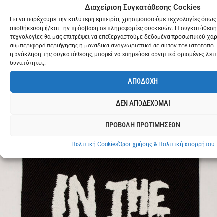
Διαχείριση Συγκατάθεσης Cookies
Για να παρέχουμε την καλύτερη εμπειρία, χρησιμοποιούμε τεχνολογίες όπως 
αποθήκευση ή/και την πρόσβαση σε πληροφορίες συσκευών. Η συγκατάθεση 
τεχνολογίες θα μας επιτρέψει να επεξεργαστούμε δεδομένα προσωπικού χα
συμπεριφορά περιήγησης ή μοναδικά αναγνωριστικά σε αυτόν τον ιστότοπο.
η ανάκληση της συγκατάθεσης, μπορεί να επηρεάσει αρνητικά ορισμένες λειτ
δυνατότητες.
CROP
TOP
SHEER
GREY
ΑΠΟΔΟΧΗ
€
12
WILD
PRINT
ΔΕΝ ΑΠΟΔΕΧΟΜΑΙ
ΠΡΟΒΟΛΗ ΠΡΟΤΙΜΗΣΕΩΝ
Πολιτική Cookies
Όροι χρήσης & Πολιτική απορρήτου