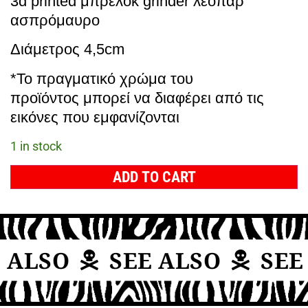
3d printed μπρελόκ grinder λεοπάρ
ασπρόμαυρο
Διάμετρος 4,5cm
*Το πραγματικό χρώμα του
προϊόντος μπορεί να διαφέρει από τις
εικόνες που εμφανίζονται
1 in stock
ADD TO CART
 ALSO
SEE ALSO
SEE 