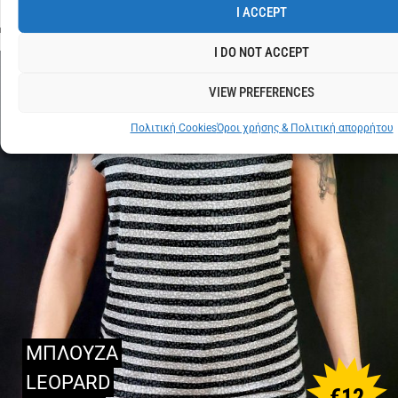
I ACCEPT
I DO NOT ACCEPT
VIEW PREFERENCES
Πολιτική Cookies
Όροι χρήσης & Πολιτική απορρήτου
ΜΠΛΟΥΖΑ
LEOPARD
€
12