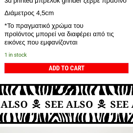
3d printed μπρελόκ grinder ζεβρέ πράσινο
Διάμετρος 4,5cm
*Το πραγματικό χρώμα του
προϊόντος μπορεί να διαφέρει από τις
εικόνες που εμφανίζονται
1 in stock
ADD TO CART
ALSO
SEE ALSO
SEE 