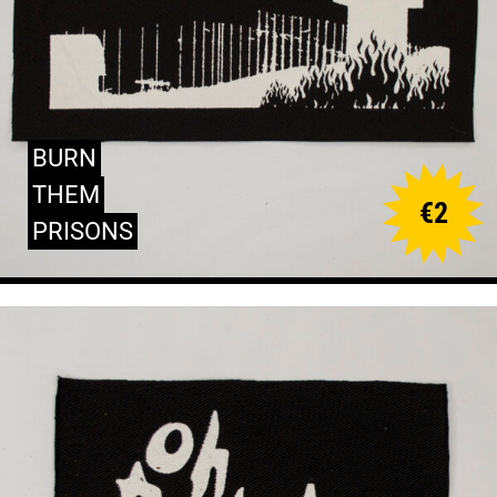
BURN
THEM
€
2
PRISONS