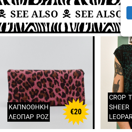
SEE ALSO
SEE ALSO
CROP
ΚΑΠΝΟΘΗΚΗ
SHEER
€
20
ΛΕΟΠΑΡ
ΡΟΖ
LEOPA