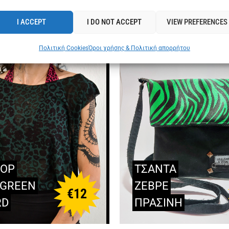
SEE ALSO
SEE ALSO
I ACCEPT
I DO NOT ACCEPT
VIEW PREFERENCES
Πολιτική Cookies
Όροι χρήσης & Πολιτική απορρήτου
TOP
ΤΣΑΝΤΑ
GREEN
ΖΕΒΡΕ
€
12
RD
ΠΡΑΣΙΝΗ