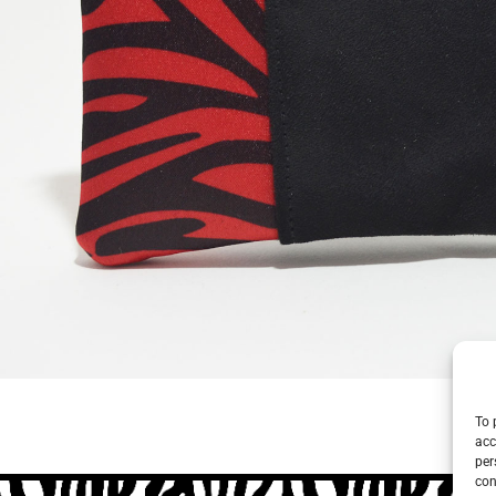
To 
acc
per
con