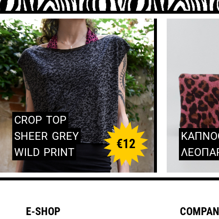
CROP
TOP
SHEER
GREY
ΚΑΠΝΟ
€
12
WILD
PRINT
ΛΕΟΠΑ
E-SHOP
COMPAN