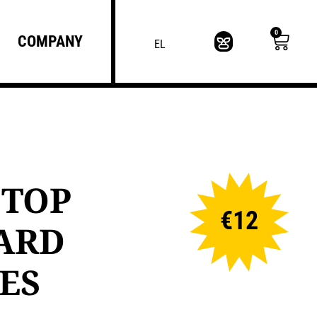
0
COMPANY
EL
 TOP
€
12
ARD
ES