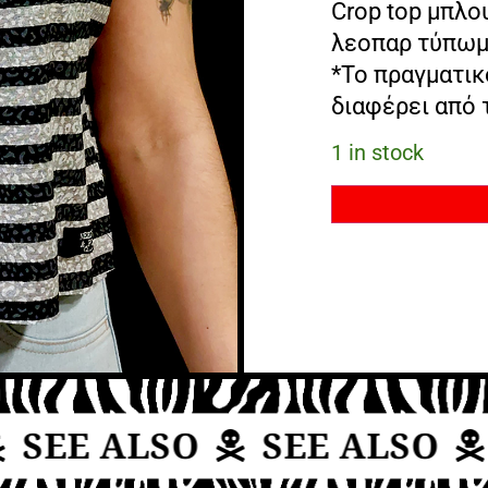
Crop top μπλου
λεοπαρ τύπω
*Το πραγματικ
διαφέρει από 
1 in stock
SEE ALSO
SEE ALSO