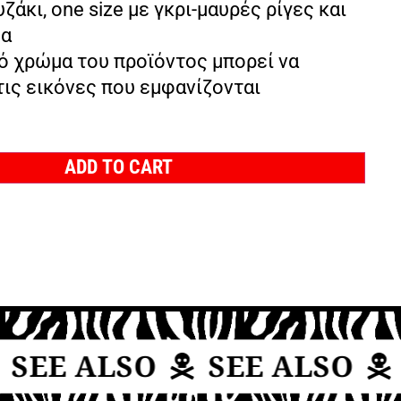
ζάκι, one size με γκρι-μαυρές ρίγες και
μα
ό χρώμα του προϊόντος μπορεί να
τις εικόνες που εμφανίζονται
ADD TO CART
SEE ALSO
SEE ALSO
S