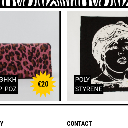
ΘΗΚΗ
POLY
€
20
Ρ
ΡΟΖ
STYRENE
Y
CONTACT