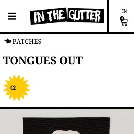
EN
0
PATCHES
TONGUES OUT
€
2