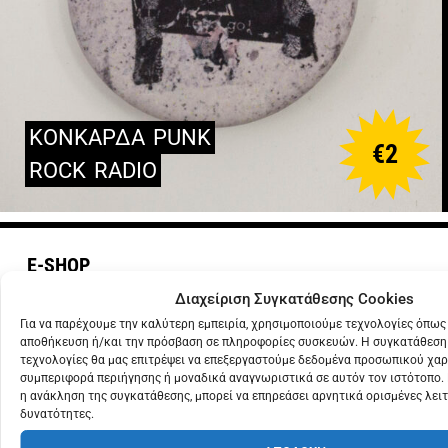
ΚΟΝΚΑΡΔΑ
PUNK
€
2
ROCK
RADIO
E-SHOP
Διαχείριση Συγκατάθεσης Cookies
Ρούχα
Για να παρέχουμε την καλύτερη εμπειρία, χρησιμοποιούμε τεχνολογίες όπως 
αποθήκευση ή/και την πρόσβαση σε πληροφορίες συσκευών. Η συγκατάθεση 
Αξεσουάρ
τεχνολογίες θα μας επιτρέψει να επεξεργαστούμε δεδομένα προσωπικού χα
Εκπτώσεις
συμπεριφορά περιήγησης ή μοναδικά αναγνωριστικά σε αυτόν τον ιστότοπο.
η ανάκληση της συγκατάθεσης, μπορεί να επηρεάσει αρνητικά ορισμένες λειτ
Καλάθι
δυνατότητες.
Ταμείο