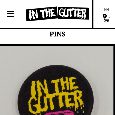
EN
0
PINS