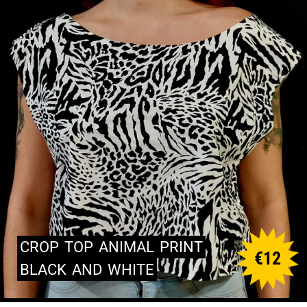
CROP
TOP
ANIMAL
PRINT
€
12
BLACK
AND
WHITE