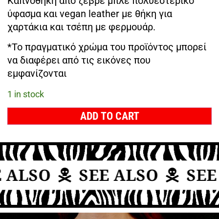
Καπνοθήκη από ζεβρέ μπλε πολυεστερικό
ύφασμα και vegan leather με θήκη για
χαρτάκια και τσέπη με φερμουάρ.
*Το πραγματικό χρώμα του προϊόντος μπορεί
να διαφέρει από τις εικόνες που
εμφανίζονται
1 in stock
ADD TO CART
 ALSO
SEE ALSO
SEE 