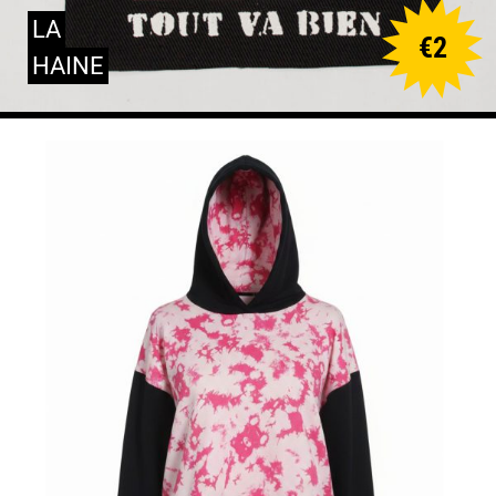
LA
€
2
HAINE