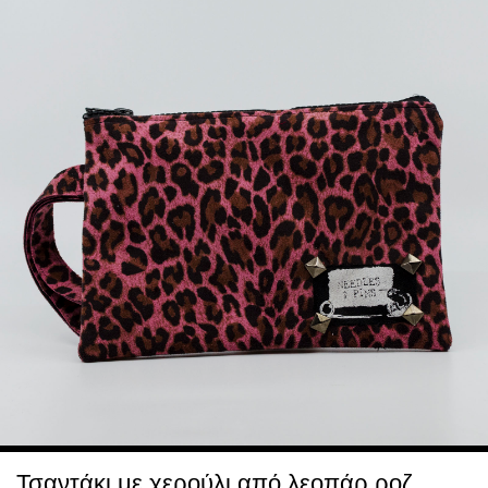
Τσαντάκι με χερούλι από λεοπάρ ροζ