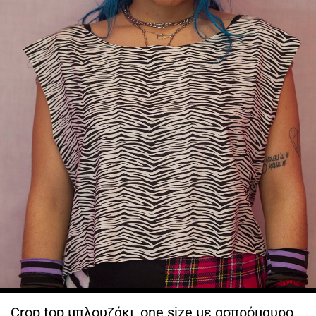
Crop top μπλουζάκι, one size με ασπρόμαυρο