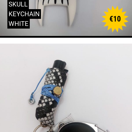
SKULL
KEYCHAIN
€
10
WHITE